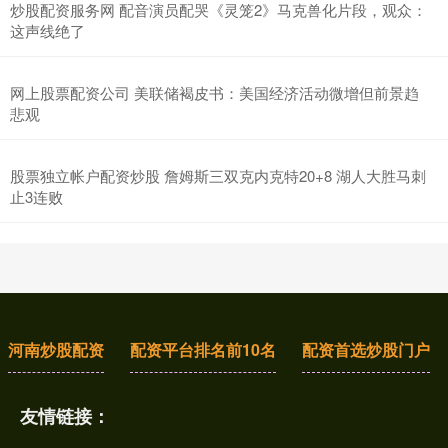
炒股配资服务网 配音演员配哭《灵笼2》马克兽化片段，观众：
这声线绝了
网上股票配资公司 美联储褐皮书：美国经济活动微增但前景趋
悲观
股票独立帐户配资炒股 詹姆斯三双克内克特20+8 湖人大胜马刺
止3连败
河南炒股配资
配资平台排名前10名
配资首选炒股门户
友情链接：