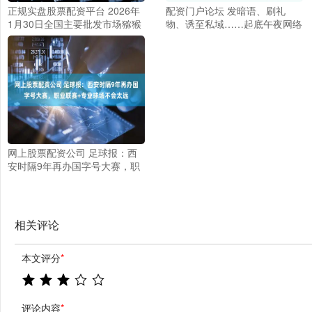
正规实盘股票配资平台 2026年
配资门户论坛 发暗语、刷礼
1月30日全国主要批发市场猕猴
物、诱至私域……起底午夜网络
桃价格行情
直播乱象
网上股票配资公司 足球报：西
安时隔9年再办国字号大赛，职
业联赛+专业球场不会太远
相关评论
本文评分
*
评论内容
*