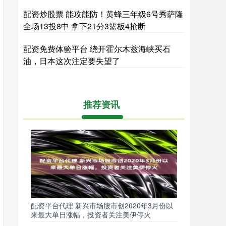
配资炒股票 能攻能防！黄蜂三年级6号秀萨隆
全场13投8中 拿下21分3篮板4抢断
配资免费体验平台 绕开霍尔木兹海峡买石
油，日本这次注定要失望了
推荐资讯
配资平台代理 新兴市场股市创2020年3月份以
来最大单日涨幅，投资者关注美伊停火