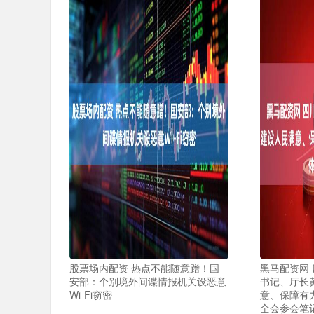
股票场内配资 热点不能随意蹭！国
黑马配资网
安部：个别境外间谍情报机关设恶意
书记、厅长
Wi-Fi窃密
意、保障有
全会参会笔