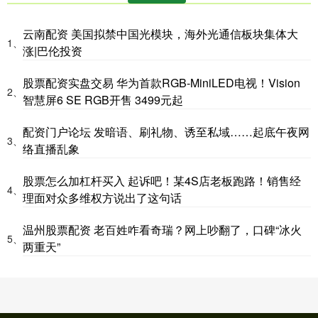
云南配资 美国拟禁中国光模块，海外光通信板块集体大
1、
涨|巴伦投资
股票配资实盘交易 华为首款RGB-MiniLED电视！Vision
2、
智慧屏6 SE RGB开售 3499元起
配资门户论坛 发暗语、刷礼物、诱至私域……起底午夜网
3、
络直播乱象
股票怎么加杠杆买入 起诉吧！某4S店老板跑路！销售经
4、
理面对众多维权方说出了这句话
温州股票配资 老百姓咋看奇瑞？网上吵翻了，口碑“冰火
5、
两重天”